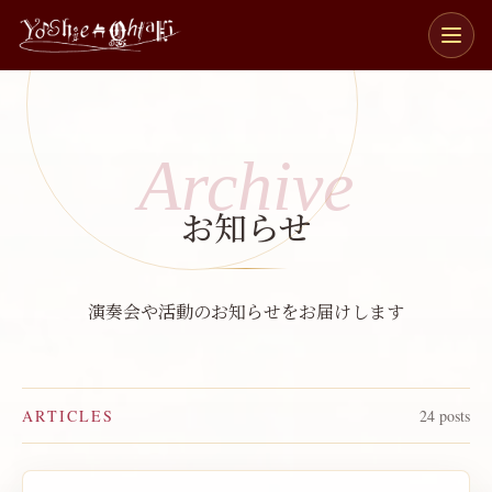
メ
ニ
ュ
ー
を
開
Archive
閉
お知らせ
おるふえ
ピアノと管楽五重奏団
織笛
みゅうず
ゼクステット
魅生瑞
演奏会や活動のお知らせをお届けします
4NINGUMI
DUOありおん
ARTICLES
24 posts