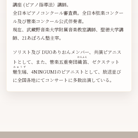
講座 (ピアノ指導法）講師。
全日本ピアノコンクール審査員。全日本弦楽コンクー
ル及び管楽コンクール公式伴奏者。
現在、武蔵野音楽大学附属音楽教室講師、聖徳大学講
師、21あぽろん塾主宰。
ソリスト及び DUOありおんメンバー、共演ピアニス
おるふえ
トとして、また、管楽五重奏団
織笛
、ゼクステット
みゅうず
魅生瑞
、4NINGUMIのピアニストとして、放送並び
に全国各地にてコンサートに多数出演している。