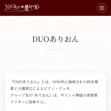
メ
ニ
ュ
ー
を
開
DUOありおん
閉
おるふえ
ピアノと管楽五重奏団
織笛
みゅうず
ゼクステット
魅生瑞
4NINGUMI
『DUOありおん』とは、1990年に結成された鈴木理
DUOありおん
香と大滝良江によるピアノ・デュオ。
グループ名の｢ありおん』は、ギリシャ神話の音楽家
アリオンに由来する。