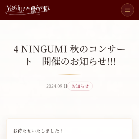
メ
ニ
ュ
ー
を
開
4 NINGUMI 秋のコンサー
閉
ト 開催のお知らせ!!!
おるふえ
ピアノと管楽五重奏団
織笛
みゅうず
ゼクステット
魅生瑞
2024.09.11
お知らせ
4NINGUMI
DUOありおん
お待たせいたしました !