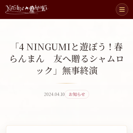
メ
ニ
ュ
ー
を
開
「4 NINGUMIと遊ぼう ! 春
閉
らんまん 友へ贈るシャムロ
ック」無事終演
おるふえ
ピアノと管楽五重奏団
織笛
みゅうず
ゼクステット
魅生瑞
4NINGUMI
2024.04.10
お知らせ
DUOありおん